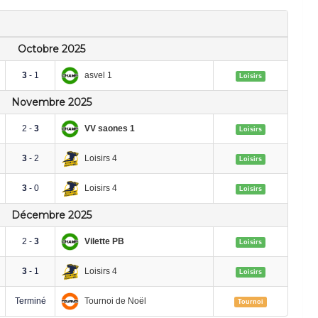
Octobre 2025
asvel 1
3
- 1
Loisirs
Novembre 2025
VV saones 1
2 -
3
Loisirs
Loisirs 4
3
- 2
Loisirs
Loisirs 4
3
- 0
Loisirs
Décembre 2025
Vilette PB
2 -
3
Loisirs
Loisirs 4
3
- 1
Loisirs
Tournoi de Noël
Terminé
Tournoi