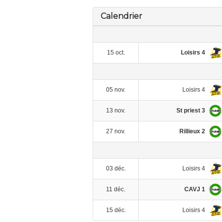
Calendrier
Loisirs 4
15 oct.
Loisirs 4
05 nov.
St priest 3
13 nov.
Rillieux 2
27 nov.
Loisirs 4
03 déc.
CAVJ 1
11 déc.
Loisirs 4
15 déc.