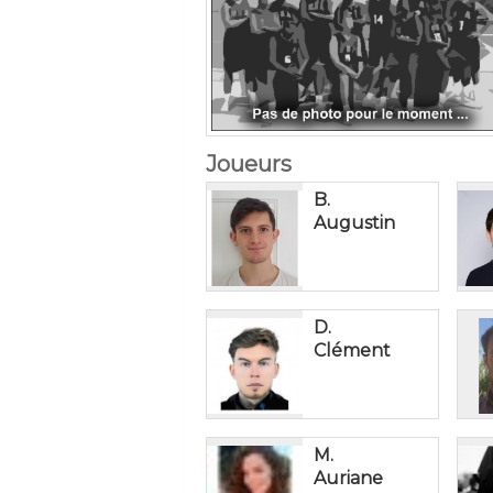
Joueurs
B.
Augustin
D.
Clément
M.
Auriane