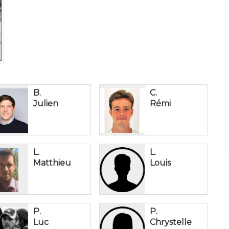
B.
C.
Julien
Rémi
L.
L.
Matthieu
Louis
P.
P.
Luc
Chrystelle