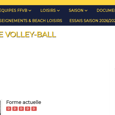
EQUIPES FFVB
LOISIRS
SAISON
DOCUMEN
SEIGNEMENTS & BEACH LOISIRS
ESSAIS SAISON 2026/2
E VOLLEY-BALL
Forme actuelle
D
D
D
D
D