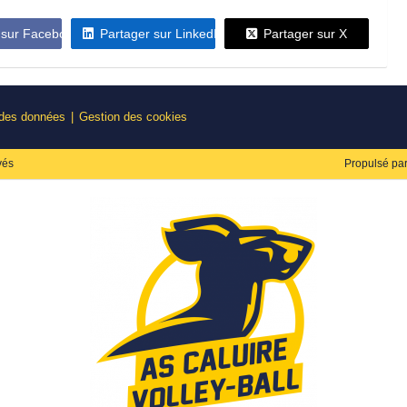
 sur Facebook
Partager sur LinkedIn
Partager sur X
 des données
Gestion des cookies
vés
Propulsé pa