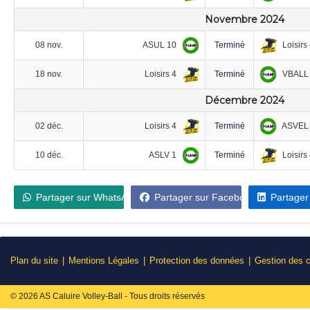
Novembre 2024
ASUL 10
Loisirs
08 nov.
Terminé
Loisirs 4
VBALL
18 nov.
Terminé
Décembre 2024
Loisirs 4
ASVEL
02 déc.
Terminé
ASLV 1
Loisirs
10 déc.
Terminé
Partager sur WhatsApp
Partager sur Facebook
Partager
Plan du site
Mentions Légales
Protection des données
Gestion des 
© 2026 AS Caluire Volley-Ball - Tous droits réservés