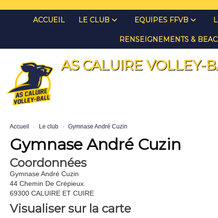
Panneau de gestion des cookies
ACCUEIL
LE CLUB
EQUIPES FFVB
L
RENSEIGNEMENTS & BEAC
AS CALUIRE VOLLEY-B
Accueil
Le club
Gymnase André Cuzin
Gymnase André Cuzin
Coordonnées
Gymnase André Cuzin
44 Chemin De Crépieux
69300 CALUIRE ET CUIRE
Visualiser sur la carte