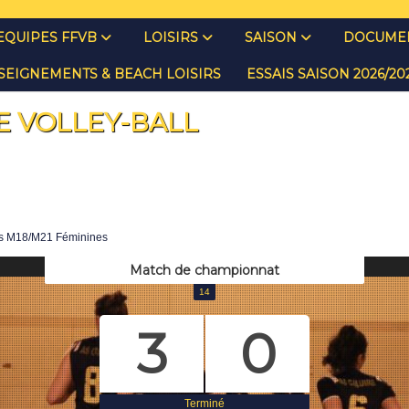
EQUIPES FFVB
LOISIRS
SAISON
DOCUMEN
SEIGNEMENTS & BEACH LOISIRS
ESSAIS SAISON 2026/2
E VOLLEY-BALL
s M18/M21 Féminines
Match de championnat
14
3
0
Terminé