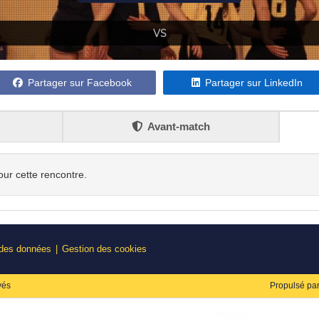
VS
Partager sur Facebook
Partager sur LinkedIn
Avant-match
our cette rencontre.
 des données
Gestion des cookies
vés
Propulsé pa