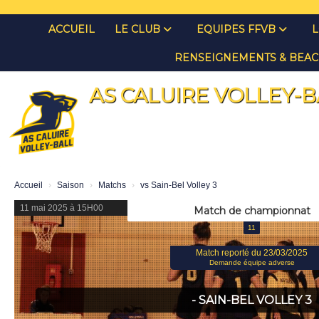
Panneau de gestion des cookies
ACCUEIL
LE CLUB
EQUIPES FFVB
L
RENSEIGNEMENTS & BEAC
AS CALUIRE VOLLEY-B
Accueil
Saison
Matchs
vs Sain-Bel Volley 3
11 mai 2025 à 15H00
Match de championnat
11
Match reporté du 23/03/2025
Demande équipe adverse
- SAIN-BEL VOLLEY 3