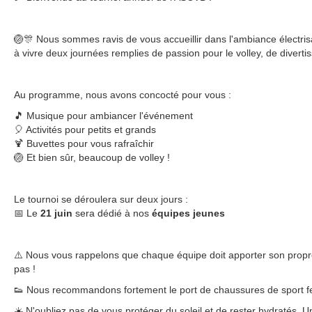
🏐🎊 Nous sommes ravis de vous accueillir dans l'ambiance électris
à vivre deux journées remplies de passion pour le volley, de divert
Au programme, nous avons concocté pour vous :
🎵 Musique pour ambiancer l'événement
🎈 Activités pour petits et grands
🍹 Buvettes pour vous rafraîchir
🏐 Et bien sûr, beaucoup de volley !
Le tournoi se déroulera sur deux jours :
📅 Le
21 juin
sera dédié à nos
équipes jeunes
⚠️ Nous vous rappelons que chaque équipe doit apporter son propre 
pas !
👟 Nous recommandons fortement le port de chaussures de sport fe
☀️ N'oubliez pas de vous protéger du soleil et de rester hydratés. 