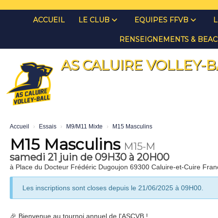
Panneau de gestion des cookies
ACCUEIL
LE CLUB
EQUIPES FFVB
L
RENSEIGNEMENTS & BEAC
AS CALUIRE VOLLEY-B
Accueil
Essais
M9/M11 Mixte
M15 Masculins
M15 Masculins
M15-M
samedi 21 juin de 09H30 à 20H00
à Place du Docteur Frédéric Dugoujon 69300 Caluire-et-Cuire Fran
Les inscriptions sont closes depuis le 21/06/2025 à 09H00.
🎉 Bienvenue au tournoi annuel de l'ASCVB !