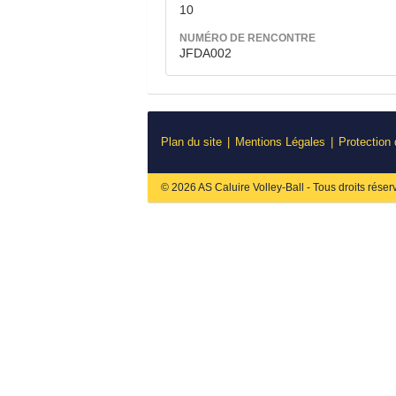
10
NUMÉRO DE RENCONTRE
JFDA002
Plan du site
Mentions Légales
Protection
© 2026 AS Caluire Volley-Ball - Tous droits réser