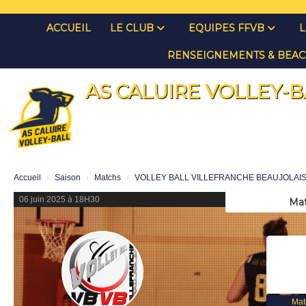
Panneau de gestion des cookies
ACCUEIL
LE CLUB
EQUIPES FFVB
L
RENSEIGNEMENTS & BEAC
AS CALUIRE VOLLEY-B
Accueil
Saison
Matchs
VOLLEY BALL VILLEFRANCHE BEAUJOLAIS 
06 juin 2025 à 18H30
Mat
Mat